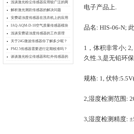
需要采取哪些技术？
浅谈激光粉尘传感器应用较广泛的两
电子产品上.
大领域
解析激光测距传感器的解决问题
安费诺浊度传感器在洗衣机上的应用
及注意事项
IAQ-AQM-D-10空气质量传感器模块
品名: HIS-06
产品说明书
浅谈安费诺浊度传感器的工作原理
关于24G微波传感器你了解多少呢？
1，体积非常小; 
PM2.5传感器需要进行定期校准吗？
谈谈激光粉尘传感器和红外传感器的
久性.3,是无铅环
区别在哪里？
规格: 1, 伏特:5.5V
2,湿度检测范围: 20
3,湿度检测精度: ±5