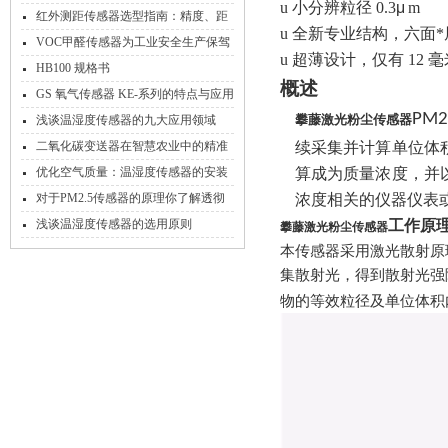
u
小分辨粒径
0.3
μ
m
应用实践
红外测距传感器选型指南：精度、距
u
全新专业结构，六面*
离与环境适配
VOC甲醛传感器为工业安全生产保驾
u
超薄设计，仅有
12
毫
护航
HB100 规格书
概述
GS 氧气传感器 KE-系列的特点与应用
PM2
攀藤激光粉尘传感器
浅谈温湿度传感器的九大应用领域
二氧化碳变送器在智慧农业中的精准
续采集并计算单位体
控温控湿实践
优化空气质量：温湿度传感器的安装
算成为质量浓度，并
位置与方法
对于PM2.5传感器的原理你了解透彻
浓度相关的仪器仪表
了吗？
浅谈温湿度传感器的选用原则
工作原
攀藤激光粉尘传感器
本传感器采用激光散射原
集散射光，得到散射光强
物的等效粒径及单位体积