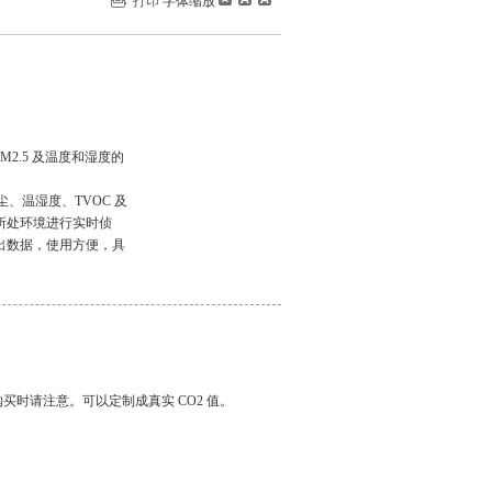
打印
字体缩放
M2.5 及温度和湿度的
、温湿度、TVOC 及
所处环境进行实时侦
出数据，使用方便，具
院、学校、书房、婴儿
购买时请注意。可以定制成真实 CO2 值。