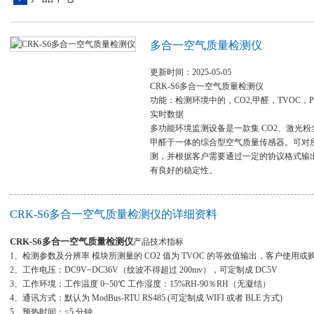
多合一空气质量检测仪
更新时间：2025-05-05
CRK-S6多合一空气质量检测仪
功能：检测环境中的，CO2,甲醛，TVOC，P
实时数据
多功能环境监测设备是一款集 CO2、激光粉尘
甲醛于一体的综合型空气质量传感器。可对
测，并根据客户需要通过一定的协议格式输
有良好的稳定性。
产品应用领域：应用于室内环境，家庭、医
房等场
CRK-S6多合一空气质量检测仪的详细资料
CRK-S6多合一空气质量检测仪
产品技术指标
1、检测参数及分辨率 模块所测量的 CO2 值为 TVOC 的等效值输出，客户使用或
2、工作电压：DC9V~DC36V（纹波不得超过 200mv），可定制成 DC5V
3、工作环境：工作温度 0~50℃ 工作湿度：15%RH-90％RH（无凝结）
4、通讯方式：默认为 ModBus-RTU RS485 (可定制成 WIFI 或者 BLE 方式)
5、预热时间：≤5 分钟