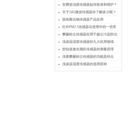
了吗？
安费诺浊度传感器如何校准和维护？
关于24G微波传感器你了解多少呢？
固体聚合物传感器产品应用
红外PM2.5传感器在使用中的一些常
见注意事项
攀藤粉尘传感器应用于扬尘污染防治
浅谈温湿度传感器的九大应用领域
想知道激光测距传感器的测量原理
不，我只说一次！
浅看攀藤粉尘传感器的功能及特点
浅谈温湿度传感器的选用原则