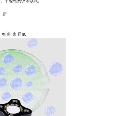
器、甲醛检测仪等领域。
 新
靠
智 能 家 居低