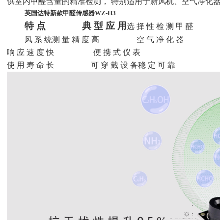
供室内甲醛含量的精准检测，
特别适用于新风机、空气净化
英国达特新款甲醛传感器WZ-H3
特 点
典 型 应 用
选 择 性 检 测 甲 醛
风 系 统测 量 精 度 高 空 气 净 化 器
响 应 速 度 快 便 携 式 仪 表
使 用 寿 命 长
可 穿 戴 设 备稳 定 可 