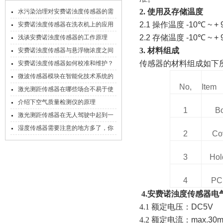
2.
使用及存储温度
水污染治理对安费诺浊度传感器的需
求
2.1
操作温度
-10
℃
~ + 
安费诺浊度传感器在洗衣机上的应用
及注意事项
2.2
存储温度
-10
℃
~ + 
浅谈安费诺浊度传感器的工作原理
3.
材料组成
安费诺浊度传感器与悬浮物浓度之间
的关系是怎样的？
传感器的材料组成如下
安费诺浊度传感器如何校准和维护？
微波传感器模块在智能化技术系统的
No,
Item
应用
激光测距传感器在哪些场合不易于使
用？
介绍下空气质量检测仪的原理
1
B
激光测距传感器在无人驾驶中起到一
个重要角色
湿度传感器需要注意的地方多了，你
2
Co
记住了吗？
3
Hol
4
PC
4.
安费诺浊度传感器
电
4.1 额定电压：
DC5V
4.2 额定电流：
max.30