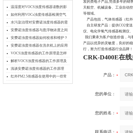
发的类电子产品,凭借多年的销
温湿度对VOCS浊度传感器读数的影
天航空、机械设备、工业自动控
等领域。
响及补偿方法
如何利用VOCs浊度传感器检测空气
产品包括，气体传感器（红外,O2，
污染？
水污染治理对安费诺浊度传感器的需
自主研发产品：提供CO2变送器
求
安费诺浊度传感器与悬浮物浓度之间
仪、电化学氧气传感器检测
我们秉承为客户创造价值，与客
的关系是怎样的？
安费诺浊度传感器如何校准和维护？
产品以优异的灵敏度，良好的稳
安费诺浊度传感器在洗衣机上的应用
行，努力打造传感器行业品牌！
及注意事项
VOCS浊度传感器的工作原理是怎样
CRK-D400E
的？
解析VOCS浊度传感器的工作原理及
特性
浅谈安费诺浊度传感器的工作原理
产品：
红外PM2.5传感器在使用中的一些常
见注意事项
您的单位：
您的姓名：
联系电话：