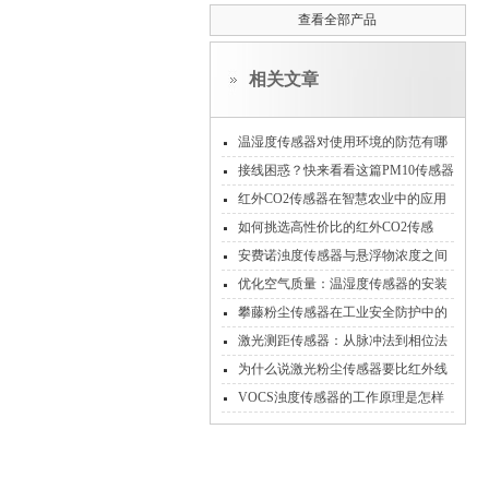
查看全部产品
相关文章
温湿度传感器对使用环境的防范有哪
些
接线困惑？快来看看这篇PM10传感器
接线指南
红外CO2传感器在智慧农业中的应用
如何挑选高性价比的红外CO2传感
器？
安费诺浊度传感器与悬浮物浓度之间
的关系是怎样的？
优化空气质量：温湿度传感器的安装
位置与方法
攀藤粉尘传感器在工业安全防护中的
应用实践
激光测距传感器：从脉冲法到相位法
的技术进阶
为什么说激光粉尘传感器要比红外线
粉尘传感器好呢？
VOCS浊度传感器的工作原理是怎样
的？