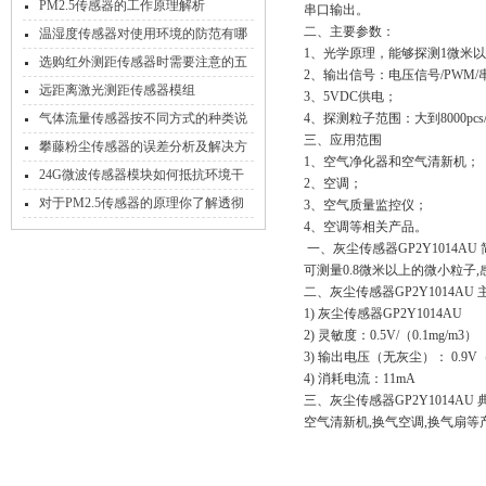
PM2.5传感器的工作原理解析
串口输出。
二、主要参数：
温湿度传感器对使用环境的防范有哪
1、光学原理，能够探测1微米
些
选购红外测距传感器时需要注意的五
2、输出信号：电压信号/PWM/串
大要点
远距离激光测距传感器模组
3、5VDC供电；
气体流量传感器按不同方式的种类说
4、探测粒子范围：大到8000pcs
三、应用范围
明
攀藤粉尘传感器的误差分析及解决方
1、空气净化器和空气清新机；
法
24G微波传感器模块如何抵抗环境干
2、空调；
扰？
对于PM2.5传感器的原理你了解透彻
3、空气质量监控仪；
4、空调等相关产品。
了吗？
一、灰尘传感器GP2Y1014AU
可测量0.8微米以上的微小粒子,
二、灰尘传感器GP2Y1014AU
1) 灰尘传感器GP2Y1014AU
2) 灵敏度：0.5V/（0.1mg/m3）
3) 输出电压（无灰尘）： 0.9V
4) 消耗电流：11mA
三、灰尘传感器GP2Y1014AU
空气清新机,换气空调,换气扇等