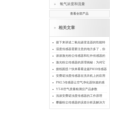
氧气浓度和流量
查看全部产品
相关文章
接下来讲述二氧化碳变送器的性能特
点
湿度传感器需要注意的地方多了，你
记住了吗？
谈谈激光粉尘传感器和红外传感器的
区别在哪里？
激光粉尘传感器的原理揭秘：为何它
更精准？
接线困惑？快来看看这篇PM10传感器
接线指南
安费诺浊度传感器在洗衣机上的应用
及注意事项
PM2.5传感器让空气净化器快速的感
知空气质量变化
YT-I6空气质量检测仪产品参数
浅谈安费诺浊度传感器的工作原理
攀藤粉尘传感器的误差分析及解决方
法