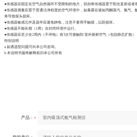
●传感器应固定在空气自然循环不受限制的地方，切勿将传感器置于阳光直射或者
●传感器测量应置于普通洁净程度的空气环境中，如暴露在诸如丙酮蒸汽、氯气、
将导致探头损坏。
●传感器敏感元件及器件应避免静电，注意不要用手触摸，以防损坏。
●传感器不能长期（1周）在封闭环境中运行。
●传感器应至少在2周内（不停电）有3次可接触到 室外新鲜空气（包括静态扩散）
特别说明
a.如遇选型问题可向本公司咨询。
b.本说明书最终解释权归本公司所有
产品：