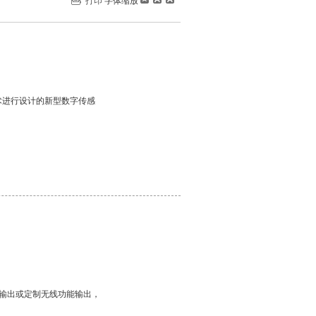
打印
字体缩放
技术进行设计的新型数字传感
485输出或定制无线功能输出，