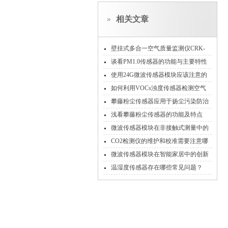
相关文章
壁挂式多合一空气质量监测仪CRK-
S6,实时输出六种数据
谈看PM1.0传感器的功能与主要特性
使用24G微波传感器模块应该注意的
要点有哪些
如何利用VOCs浊度传感器检测空气
污染？
攀藤粉尘传感器应用于扬尘污染防治
浅看攀藤粉尘传感器的功能及特点
微波传感器模块在非接触式测量中的
价值与潜力
CO2检测仪的维护和校准需要注意哪
些事项
微波传感器模块在智能家居中的创新
应用
温湿度传感器存在哪些常见问题？