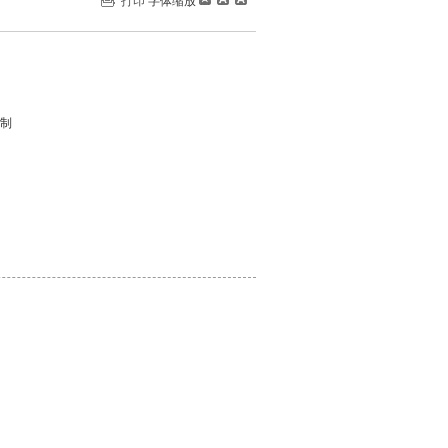
打印
字体缩放
制