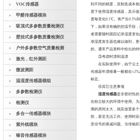
VOC传感器
到不同的精度，其制造成本相
度下使用湿度传感器，其示值
甲醛传感器模块
度每变化0.1℃。将产生0.
吸顶式多参数质量检测仪
下，如果没有确的控温手段，
者需要随时跟踪记录湿度变化
壁挂式多参数质量检测仪
准湿度发生器也难以做到，更何
户外多参数空气质量检测
的。通常产品资料中给出的特性
③考虑时漂和温漂
激光，红外测距
在实际使用中，由于尘土、
微波测距
传感器年漂移量一般都在±2
标定。
温湿度传感器模组
④其它注意事项
多参数检测仪
湿度传感器
是非密封性的
在粉尘较大的环境中使用。为
检测仪
测的房间太大，就应放置多个
多合一传感器模块
扰，甚至无法工作。使用时应
意信号的衰减问题。当传输距
紫外线模块
噪音传感器模块