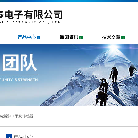
产品中心
新闻资讯
技术文章
传感器
>>
甲烷传感器
产品中心