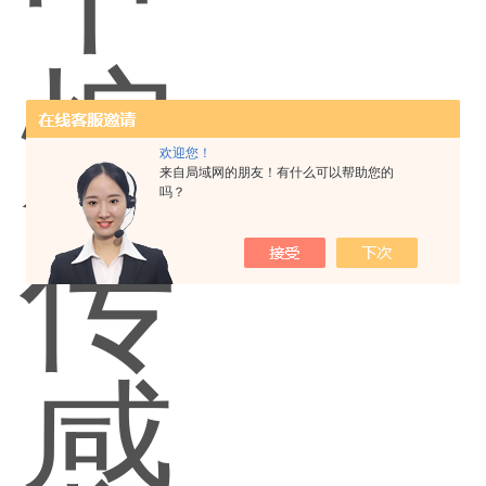
欢迎您！
来自局域网的朋友！有什么可以帮助您的
吗？