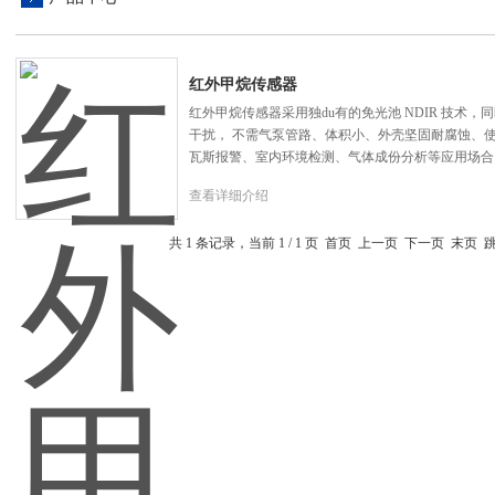
红外甲烷传感器
红外甲烷传感器采用独du有的免光池 NDIR 技术
干扰， 不需气泵管路、体积小、外壳坚固耐腐蚀、
瓦斯报警、室内环境检测、气体成份分析等应用场合
查看详细介绍
共 1 条记录，当前 1 / 1 页 首页 上一页 下一页 末页