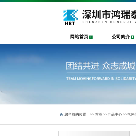
网站首页
公司简介
您当前的位置：>>
首页
>>
产品中心
>>
气体