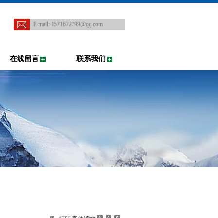
E-mail:
1571672799@qq.com
在线留言
联系我们