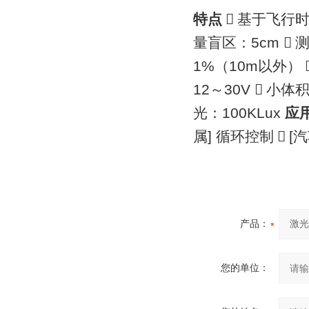
特点

基于飞行
5cm
量盲区：

1%
10m
（
以外）
12
30V
～

小体
100KLux
光：
应
]
[
属
循环控制

汽
产品：
您的单位：