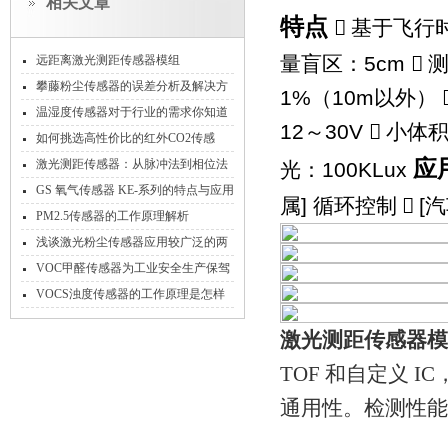
相关文章
特点

基于飞行
5cm
远距离激光测距传感器模组
量盲区：

攀藤粉尘传感器的误差分析及解决方
1%
10m
（
以外）
法
温湿度传感器对于行业的需求你知道
12
30V
～

小体
吗？
如何挑选高性价比的红外CO2传感
器？
应
激光测距传感器：从脉冲法到相位法
100KLux
光：
的技术进阶
GS 氧气传感器 KE-系列的特点与应用
]
[
属
循环控制

汽
PM2.5传感器的工作原理解析
浅谈激光粉尘传感器应用较广泛的两
大领域
VOC甲醛传感器为工业安全生产保驾
护航
VOCS浊度传感器的工作原理是怎样
的？
激光测距传感器模
TOF 和自定义 
通用性。检测性能