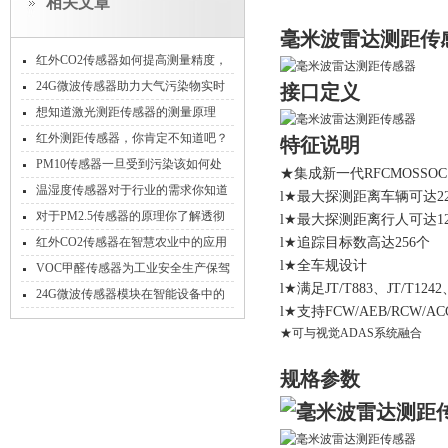
相关文章
毫米波雷达测距传
红外CO2传感器如何提高测量精度，
需要采取哪些技术？
24G微波传感器助力大气污染物实时
接口定义
捕捉
想知道激光测距传感器的测量原理
不，我只说一次！
红外测距传感器，你肯定不知道吧？
特征说明
还不来看看！
PM10传感器一旦受到污染该如何处
★集成新一代RFCMOSS
理？
温湿度传感器对于行业的需求你知道
l★最大探测距离车辆可达22
吗？
对于PM2.5传感器的原理你了解透彻
l★最大探测距离行人可达12
了吗？
红外CO2传感器在智慧农业中的应用
l★追踪目标数高达256个
l★全车规设计
VOC甲醛传感器为工业安全生产保驾
l★满足JT/T883、JT/T124
护航
24G微波传感器模块在智能设备中的
l★支持FCW/AEB/RCW/
应用
★可与视觉ADAS系统融合
规格参数