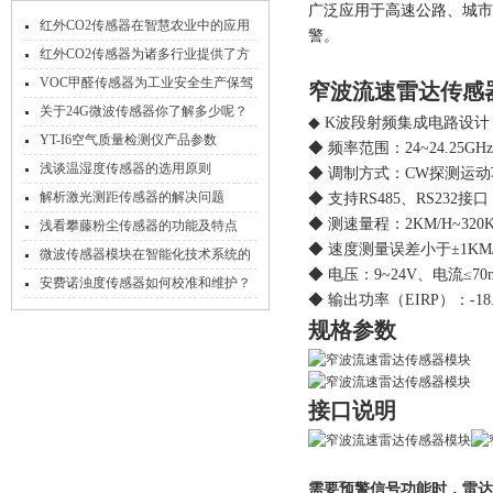
广泛应用于高速公路、城市
红外CO2传感器在智慧农业中的应用
警。
红外CO2传感器为诸多行业提供了方
便
VOC甲醛传感器为工业安全生产保驾
窄波流速雷达传感
护航
关于24G微波传感器你了解多少呢？
◆
K波段射频集成电路设计
YT-I6空气质量检测仪产品参数
◆ 频率
范围：
24~24.25GHz
浅谈温湿度传感器的选用原则
◆ 调制方式
：
CW探测运动
解析激光测距传感器的解决问题
◆
支持
RS485、RS232接
◆ 测速量程：2K
M/H
~320
浅看攀藤粉尘传感器的功能及特点
◆ 速度测量误差小于±1K
M
微波传感器模块在智能化技术系统的
◆ 电压：9~
24
V、电流≤70
应用
安费诺浊度传感器如何校准和维护？
◆ 输出功率（EIRP）：
-1
规格参数
接口说明
需要预警信号功能时，雷达