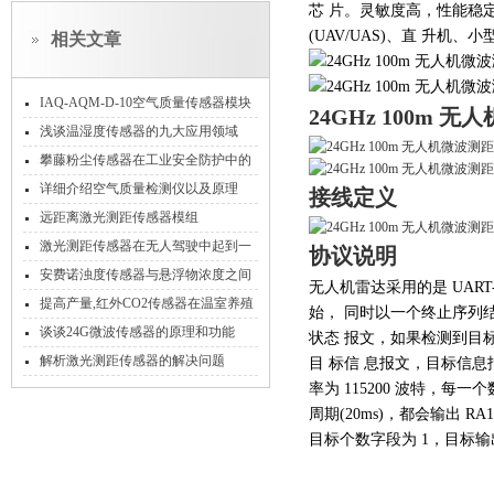
芯
片。灵敏度高，性能稳
(UAV/UAS)、直
升机、小
相关文章
IAQ-AQM-D-10空气质量传感器模块
24GHz 100m 
产品说明书
浅谈温湿度传感器的九大应用领域
攀藤粉尘传感器在工业安全防护中的
应用实践
详细介绍空气质量检测仪以及原理
接线定义
远距离激光测距传感器模组
激光测距传感器在无人驾驶中起到一
协议说明
个重要角色
安费诺浊度传感器与悬浮物浓度之间
无人机雷达采用的是 UART
的关系是怎样的？
提高产量,红外CO2传感器在温室养殖
始， 同时以一个终止序列结束
的重要应用
谈谈24G微波传感器的原理和功能
状态 报文，如果检测到目
解析激光测距传感器的解决问题
目 标信 息报文，目标信息
率为 115200 波特，每
周期(20ms)，都会输出 
目标个数字段为 1，目标