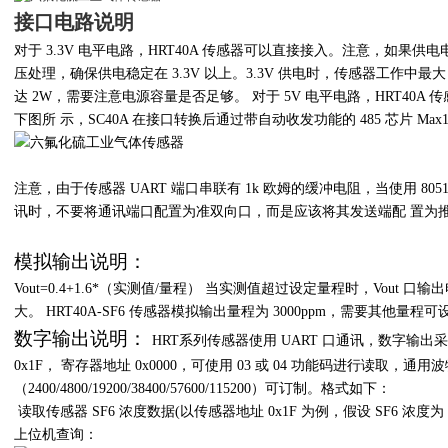
接口电路说明
对于
3.3V
电平电路，
HRT40A
传感器可以直接接入。注意，如果供电
压处理，确保供电稳定在
3.3V
以上。
3.3V
供电时，传感器工作中最大
达
2W
，需要注意电源容量是否足够。 对于
5V
电平电路，
HRT40A
传
下图所 示，
SC40A
在接口转换后通过带自动收发功能的
485
芯片
Max1
注意，由于传感器
UART
端口串联有
1k
欧姆的缓冲电阻，当使用
805
讯时，不要将通讯端口配置为准双向口，而是应该将其发送端配 置为
模拟输出说明：
Vout=0.4+1.6*
（实测值
/
量程） 当实测值超过设定量程时，
Vout
口输出
大。
HRT40A-SF6
传感器模拟输出量程为
3000ppm
，需要其他量程可
数字输出说明：
HRT
系列传感器使用
UART
口通讯，数字输出
0x1F
， 寄存器地址
0x0000
，可使用
03
或
04
功能码进行读取，通用
（
2400/4800/19200/38400/57600/115200
）可订制。格式如下：
读取传感器
SF6
浓度数据
(
以传感器地址
0x1F
为例，假设
SF6
浓度为
上位机查询：