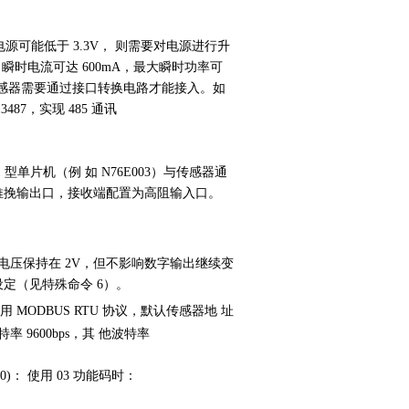
电源可能低于
3.3V
， 则需要对电源进行升
 瞬时电流可达
600mA
，最大瞬时功率可
感器需要通过接口转换电路才能接入。如
3487
，实现
485
通讯
1
型单片机（例 如
N76E003
）与传感器通
推挽输出口，接收端配置为高阻输入口。
电压保持在
2V
，但不影响数字输出继续变
设定（见特殊命令
6
）。
采用
MODBUS RTU
协议，默认传感器地 址
波特率
9600bps
，其 他波特率
0)
： 使用
03
功能码时：