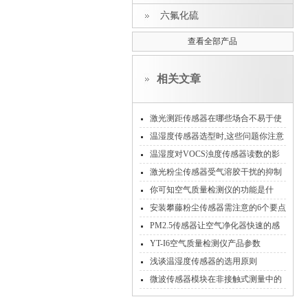
六氟化硫
查看全部产品
相关文章
激光测距传感器在哪些场合不易于使
用？
温湿度传感器选型时,这些问题你注意
了吗?
温湿度对VOCS浊度传感器读数的影
响及补偿方法
激光粉尘传感器受气溶胶干扰的抑制
方法
你可知空气质量检测仪的功能是什
么？
安装攀藤粉尘传感器需注意的6个要点
PM2.5传感器让空气净化器快速的感
知空气质量变化
YT-I6空气质量检测仪产品参数
浅谈温湿度传感器的选用原则
微波传感器模块在非接触式测量中的
价值与潜力