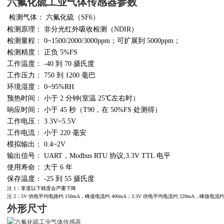
六氟化硫工业气体传感器
参数
检测气体：
六氟化硫（
SF6
）
检测原理：
非分光红外吸收检测（
NDIR
）
检测量程：
0~1500/2000/3000ppm
；可扩展到
5000ppm
；
检测精度：
正负
5%FS
工作温度：
-40
到
70
摄氏度
工作压力：
750
到
1200
毫巴
环境湿度：
0~95%RH
预热时间：
小于
2
分钟
(
室温
25
℃左右时）
响应时间：
小于
45
秒（
T90
，在
50%FS
处测得）
工作电压：
3.3V~5.5V
工作电流：
小于
220
毫安
模拟输出：
0.4~2V
输出信号：
UART
，
Modbus RTU
协议
,3.3V TTL
电平
使用寿命：
大于
6
年
保存温度：
-25
到
55
摄氏度
注 1：零度以下精度会严重下降
注 2：5V 供电平均电路约 150mA，峰值电流约 400mA；3.3V 供电平均电流约 220mA，峰值电流约 
外形尺寸