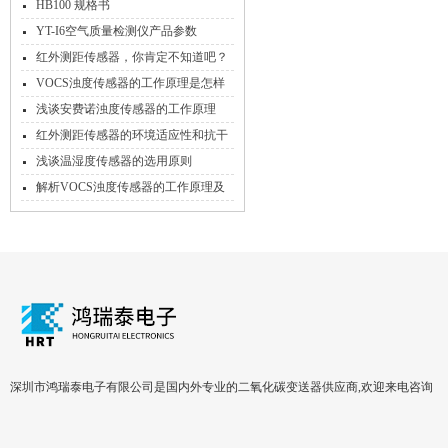
点
HB100 规格书
YT-I6空气质量检测仪产品参数
红外测距传感器，你肯定不知道吧？
还不来看看！
VOCS浊度传感器的工作原理是怎样
的？
浅谈安费诺浊度传感器的工作原理
红外测距传感器的环境适应性和抗干
扰能力研究
浅谈温湿度传感器的选用原则
解析VOCS浊度传感器的工作原理及
特性
深圳市鸿瑞泰电子有限公司是国内外专业的二氧化碳变送器供应商,欢迎来电咨询