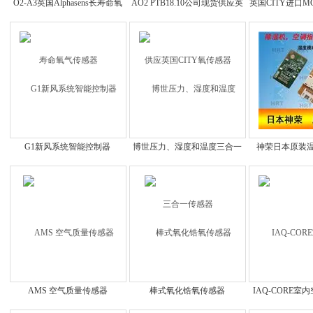
O2-A3英国Alphasens长寿命氧
AO2 PTB18.10公司现货供应英
英国CITY进口M
气传感器
国CITY氧传感器
器
G1新风系统智能控制器
博世压力、湿度和温度三合一
神荣日本原装
传感器
AMS 空气质量传感器
棒式氧化锆氧传感器
IAQ-CORE
器模