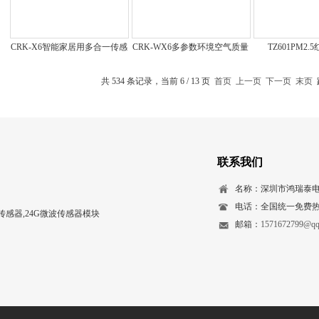
CRK-X6智能家居用多合一传感
CRK-WX6多参数环境空气质量
TZ601PM2
器
检测仪
共 534 条记录，当前 6 / 13 页
首页
上一页
下一页
末页
联系我们
名称：深圳市鸿瑞泰
电话：全国统一免费热线：
感器,24G微波传感器模块
邮箱：
1571672799@qq